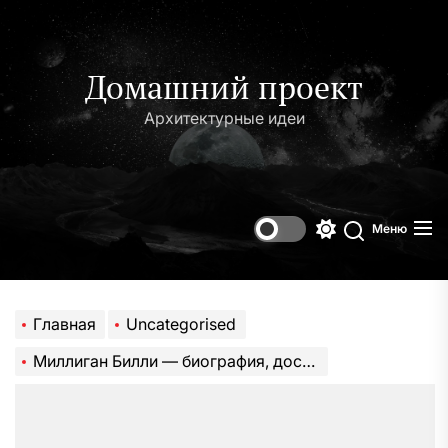
Перейти
к
содержимому
Домашний проект
Архитектурные идеи
Меню
Переключени
Поиск
цветового
режима
Главная
Uncategorised
Миллиган Билли — биография, достижения и вклад в мировую литературу