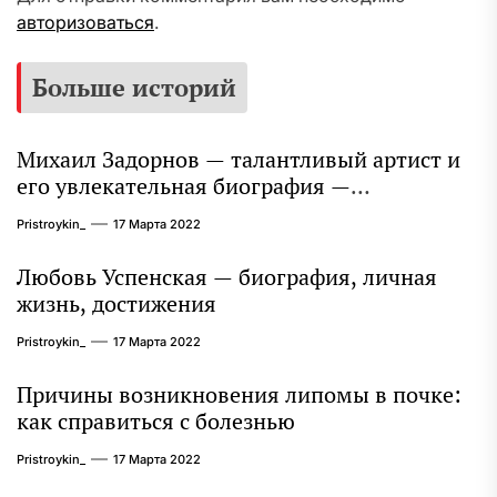
авторизоваться
.
Больше историй
Михаил Задорнов — талантливый артист и
его увлекательная биография —
выдающиеся достижения, известность и
Pristroykin_
17 Марта 2022
интересные факты из личной жизни!
Любовь Успенская — биография, личная
жизнь, достижения
Pristroykin_
17 Марта 2022
Причины возникновения липомы в почке:
как справиться с болезнью
Pristroykin_
17 Марта 2022