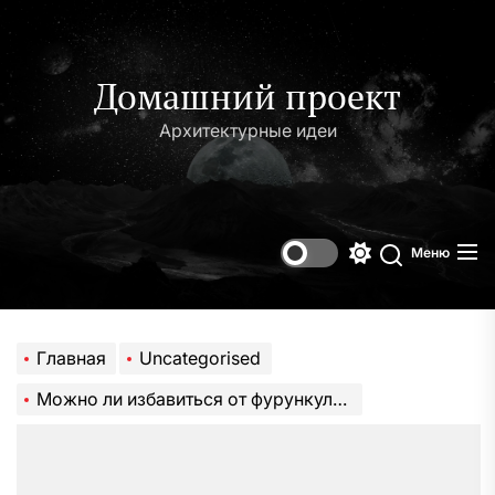
Перейти
к
содержимому
Домашний проект
Архитектурные идеи
Меню
Переключени
Поиск
цветового
режима
Главная
Uncategorised
Можно ли избавиться от фурункулов с помощью различных заговоров