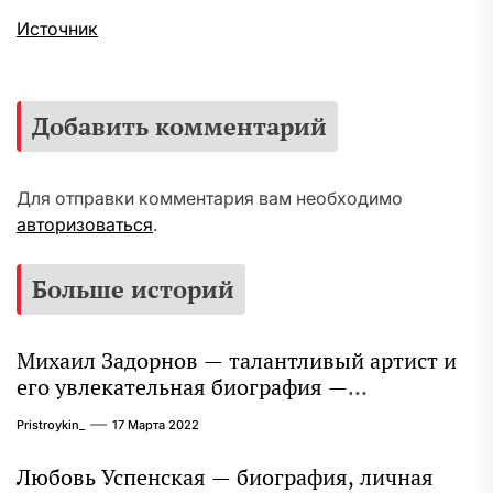
Источник
Добавить комментарий
Для отправки комментария вам необходимо
авторизоваться
.
Больше историй
Михаил Задорнов — талантливый артист и
его увлекательная биография —
выдающиеся достижения, известность и
Pristroykin_
17 Марта 2022
интересные факты из личной жизни!
Любовь Успенская — биография, личная