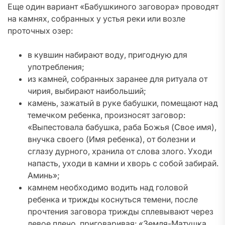
Еще один вариант «Бабушкиного заговора» проводят
на камнях, собранных у устья реки или возле
проточных озер:
в кувшин набирают воду, пригодную для
употребления;
из камней, собранных заранее для ритуала от
чирия, выбирают наибольший;
камень, зажатый в руке бабушки, помещают над
темечком ребенка, произносят заговор:
«Выпестовала бабушка, раба Божья (Свое имя),
внучка своего (Имя ребенка), от болезни и
сглазу дурного, хранила от слова злого. Уходи
напасть, уходи в камни и хворь с собой забирай.
Аминь»;
камнем необходимо водить над головой
ребенка и трижды коснуться темени, после
прочтения заговора трижды сплевывают через
левое плечо, приговаривая: «Земля-Матушка