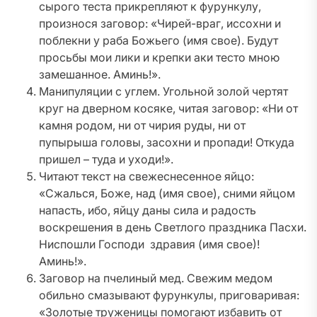
сырого теста прикрепляют к фурункулу,
произнося заговор: «Чирей-враг, иссохни и
поблекни у раба Божьего (имя свое). Будут
просьбы мои лики и крепки аки тесто мною
замешанное. Аминь!».
Манипуляции с углем. Угольной золой чертят
круг на дверном косяке, читая заговор: «Ни от
камня родом, ни от чирия руды, ни от
пупырыша головы, засохни и пропади! Откуда
пришел – туда и уходи!».
Читают текст на свежеснесенное яйцо:
«Сжалься, Боже, над (имя свое), сними яйцом
напасть, ибо, яйцу даны сила и радость
воскрешения в день Светлого праздника Пасхи.
Ниспошли Господи здравия (имя свое)!
Аминь!».
Заговор на пчелиный мед. Свежим медом
обильно смазывают фурункулы, приговаривая:
«Золотые труженицы помогают избавить от