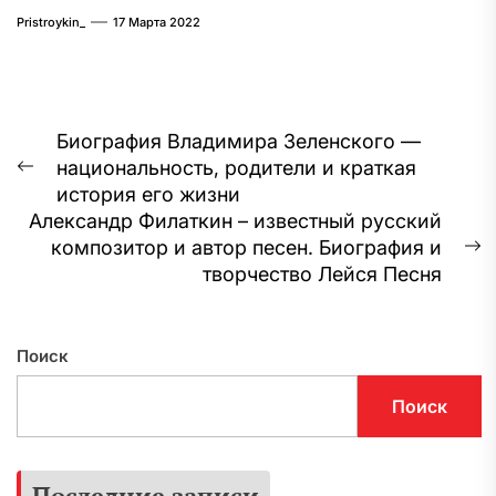
Pristroykin_
17 Марта 2022
Навигация
Биография Владимира Зеленского —
национальность, родители и краткая
по
Предыдущая
история его жизни
запись:
записям
Александр Филаткин – известный русский
композитор и автор песен. Биография и
С
творчество Лейся Песня
з
Поиск
Поиск
Последние записи