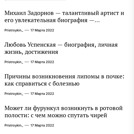
Михаил Задорнов — талантливый артист и
его увлекательная биография —
выдающиеся достижения, известность и
Pristroykin_
17 Марта 2022
интересные факты из личной жизни!
Любовь Успенская — биография, личная
жизнь, достижения
Pristroykin_
17 Марта 2022
Причины возникновения липомы в почке:
как справиться с болезнью
Pristroykin_
17 Марта 2022
Может ли фурункул возникнуть в ротовой
полости: с чем можно спутать чирей
Pristroykin_
17 Марта 2022