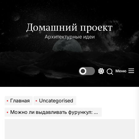
Перейти
к
содержимому
Домашний проект
Архитектурные идеи
Меню
Переключени
Поиск
цветового
режима
Главная
Uncategorised
Можно ли выдавливать фурункул: правила процедуры