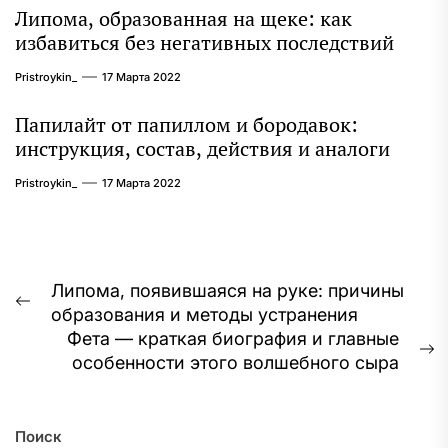
Липома, образованная на щеке: как
избавиться без негативных последствий
Pristroykin_
17 Марта 2022
Папилайт от папиллом и бородавок:
инструкция, состав, действия и аналоги
Pristroykin_
17 Марта 2022
Навигация
Липома, появившаяся на руке: причины
Предыдущая
образования и методы устранения
по
запись:
Фета — краткая биография и главные
записям
С
особенности этого волшебного сыра
з
Поиск