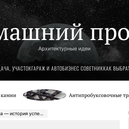
машний про
Архитектурные идеи
ДАЧА, УЧАСТОК
ГАРАЖ И АВТО
БИЗНЕС СОВЕТНИК
КАК ВЫБРА
Антипробуксовочные траки: Об
тая середина личной жизни популярной певицы