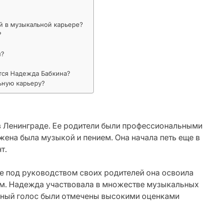
й в музыкальной карьере?
?
й?
тся Надежда Бабкина?
ьную карьеру?
в Ленинграде. Ее родители были профессиональными
жена была музыкой и пением. Она начала петь еще в
т.
е под руководством своих родителей она освоила
лом. Надежда участвовала в множестве музыкальных
альный голос были отмечены высокими оценками