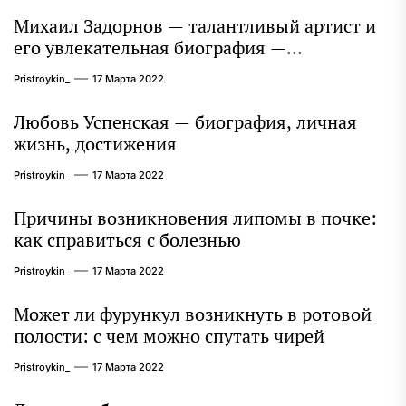
Михаил Задорнов — талантливый артист и
его увлекательная биография —
выдающиеся достижения, известность и
Pristroykin_
17 Марта 2022
интересные факты из личной жизни!
Любовь Успенская — биография, личная
жизнь, достижения
Pristroykin_
17 Марта 2022
Причины возникновения липомы в почке:
как справиться с болезнью
Pristroykin_
17 Марта 2022
Может ли фурункул возникнуть в ротовой
полости: с чем можно спутать чирей
Pristroykin_
17 Марта 2022