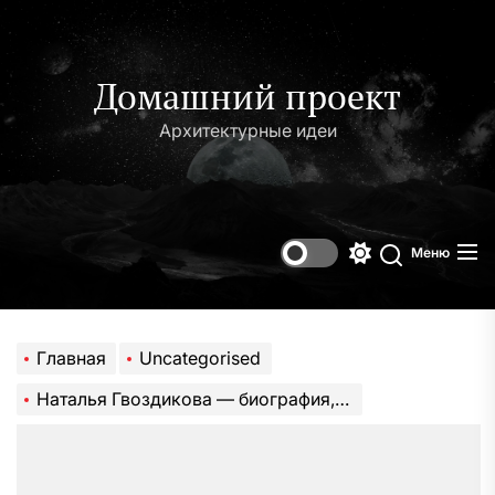
Перейти
к
содержимому
Домашний проект
Архитектурные идеи
Меню
Переключени
Поиск
цветового
режима
Главная
Uncategorised
Наталья Гвоздикова — биография, достижения, интересные факты. Сайт Гвоздиковой