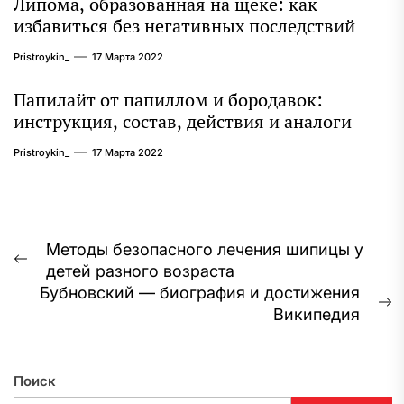
Липома, образованная на щеке: как
избавиться без негативных последствий
Pristroykin_
17 Марта 2022
Папилайт от папиллом и бородавок:
инструкция, состав, действия и аналоги
Pristroykin_
17 Марта 2022
Навигация
Методы безопасного лечения шипицы у
Предыдущая
детей разного возраста
по
запись:
Бубновский — биография и достижения
записям
С
Википедия
з
Поиск