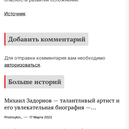
Источник
Добавить комментарий
Для отправки комментария вам необходимо
авторизоваться
.
Больше историй
Михаил Задорнов — талантливый артист и
его увлекательная биография —
выдающиеся достижения, известность и
Pristroykin_
17 Марта 2022
интересные факты из личной жизни!