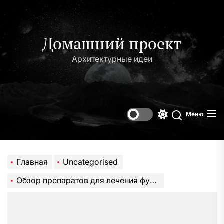
Перейти
к
содержимому
Домашний проект
Архитектурные идеи
Меню
Переключени
Поиск
цветового
режима
Главная
Uncategorised
Обзор препаратов для лечения фурункулов