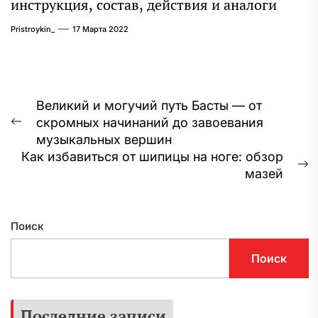
инструкция, состав, действия и аналоги
Pristroykin_
17 Марта 2022
Навигация
Великий и могучий путь Басты — от
скромных начинаний до завоевания
по
Предыдущая
музыкальных вершин
запись:
записям
Как избавиться от шипицы на ноге: обзор
С
мазей
з
Поиск
Поиск
Последние записи