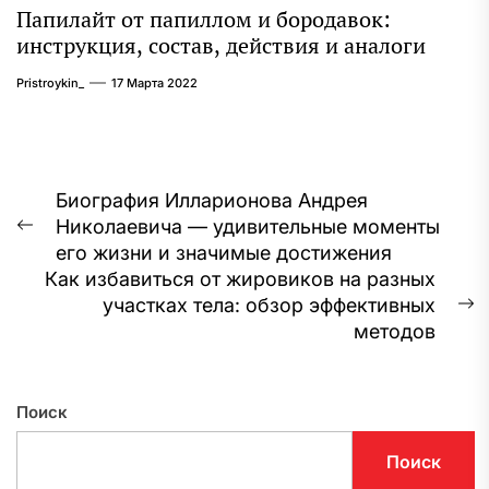
Папилайт от папиллом и бородавок:
инструкция, состав, действия и аналоги
Pristroykin_
17 Марта 2022
Навигация
Биография Илларионова Андрея
Николаевича — удивительные моменты
по
Предыдущая
его жизни и значимые достижения
запись:
записям
Как избавиться от жировиков на разных
участках тела: обзор эффективных
С
методов
з
Поиск
Поиск