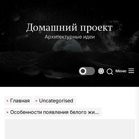
Перейти
к
содержимому
Домашний проект
Архитектурные идеи
Меню
Переключени
Поиск
цветового
режима
Главная
Uncategorised
Особенности появления белого жировика на верхнем или нижнем веке или вокруг глаз