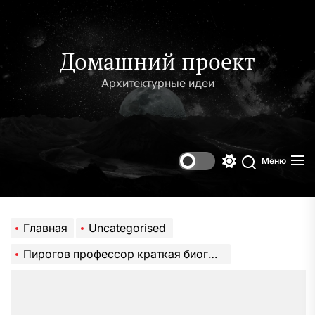
Перейти
к
содержимому
Домашний проект
Архитектурные идеи
Меню
Переключени
Поиск
цветового
режима
Главная
Uncategorised
Пирогов профессор краткая биография всё о жизни и достижениях