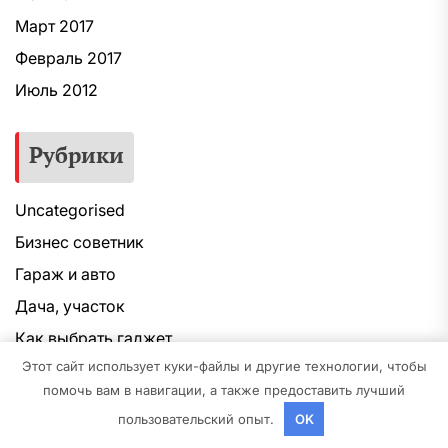
Март 2017
Февраль 2017
Июль 2012
Рубрики
Uncategorised
Бизнес советник
Гараж и авто
Дача, участок
Как выбрать гаджет
Этот сайт использует куки-файлы и другие технологии, чтобы
Новости плюс
помочь вам в навигации, а также предоставить лучший
Ремонт и отделка
пользовательский опыт.
OK
Строим дом сами