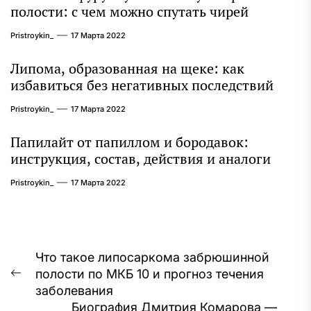
полости: с чем можно спутать чирей
Pristroykin_
17 Марта 2022
Липома, образованная на щеке: как
избавиться без негативных последствий
Pristroykin_
17 Марта 2022
Папилайт от папиллом и бородавок:
инструкция, состав, действия и аналоги
Pristroykin_
17 Марта 2022
Навигация
Что такое липосаркома забрюшинной
полости по МКБ 10 и прогноз течения
по
Предыдущая
заболевания
запись:
записям
Биография Дмитрия Комарова —