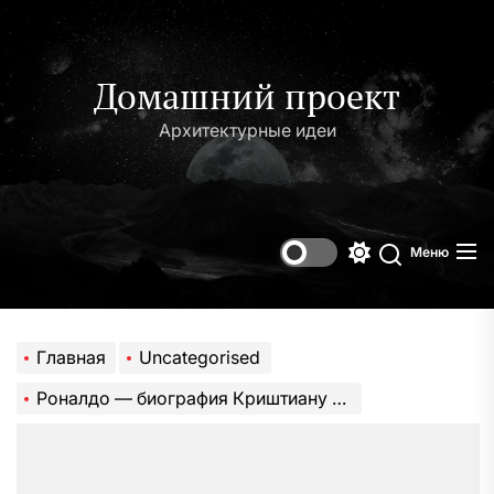
Перейти
к
содержимому
Домашний проект
Архитектурные идеи
Меню
Переключени
Поиск
цветового
режима
Главная
Uncategorised
Роналдо — биография Криштиану Роналду — история успешной карьеры и впечатляющих достижений португальского футболиста