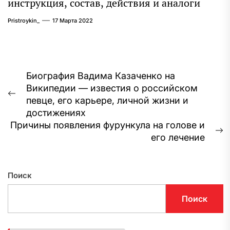
инструкция, состав, действия и аналоги
Pristroykin_
17 Марта 2022
Навигация
Биография Вадима Казаченко на
Википедии — известия о российском
по
Предыдущая
певце, его карьере, личной жизни и
записям
запись:
достижениях
Причины появления фурункула на голове и
С
его лечение
з
Поиск
Поиск