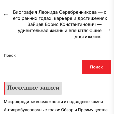
Навигация
Биография Леонида Серебренникова — о
Предыдущая
его ранних годах, карьере и достижениях
по
запись:
Зайцев Борис Константинович —
записям
удивительная жизнь и впечатляющие
С
достижения
з
Поиск
Поиск
Последние записи
Микрокредиты: возможности и подводные камни
Антипробуксовочные траки: Обзор и Преимущества