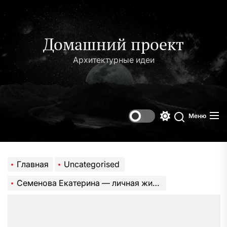
Перейти
к
содержимому
Домашний проект
Архитектурные идеи
Меню
Переключени
Поиск
цветового
режима
Главная
Uncategorised
Семенова Екатерина — личная жизнь, биография и творческий путь известной актрисы