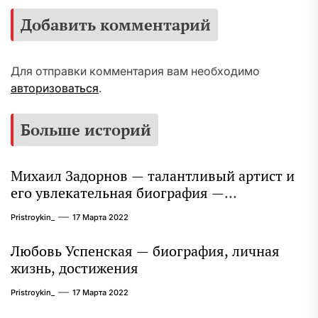
Добавить комментарий
Для отправки комментария вам необходимо
авторизоваться
.
Больше историй
Михаил Задорнов — талантливый артист и
его увлекательная биография —
выдающиеся достижения, известность и
Pristroykin_
17 Марта 2022
интересные факты из личной жизни!
Любовь Успенская — биография, личная
жизнь, достижения
Pristroykin_
17 Марта 2022