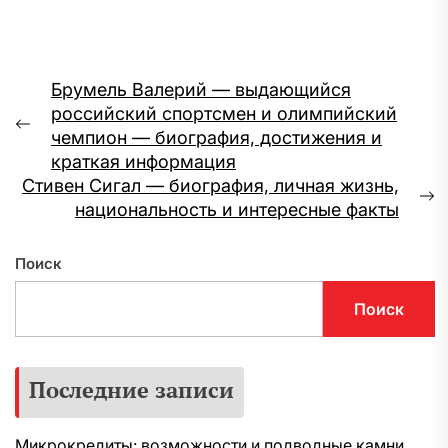
Навигация
Брумель Валерий — выдающийся
российский спортсмен и олимпийский
по
Предыдущая
чемпион — биография, достижения и
записям
запись:
краткая информация
Стивен Сигал — биография, личная жизнь,
С
национальность и интересные факты
з
Поиск
Поиск
Последние записи
Микрокредиты: возможности и подводные камни