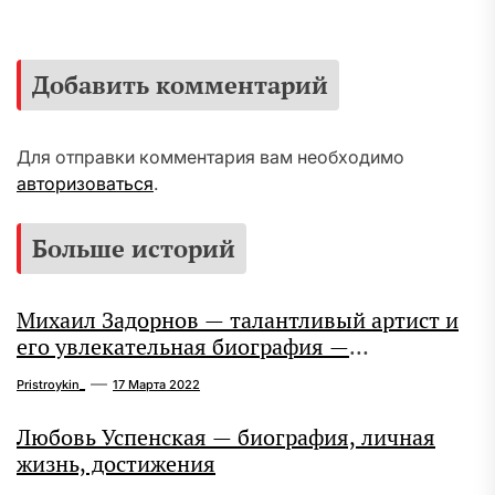
Добавить комментарий
Для отправки комментария вам необходимо
авторизоваться
.
Больше историй
Михаил Задорнов — талантливый артист и
его увлекательная биография —
выдающиеся достижения, известность и
Pristroykin_
17 Марта 2022
интересные факты из личной жизни!
Любовь Успенская — биография, личная
жизнь, достижения