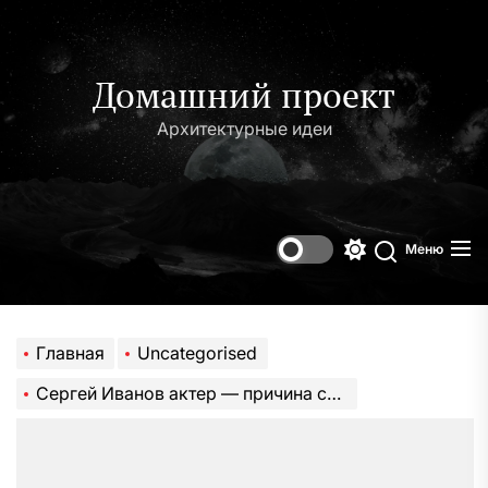
Перейти
к
содержимому
Домашний проект
Архитектурные идеи
Меню
Переключени
Поиск
цветового
режима
Главная
Uncategorised
Сергей Иванов актер — причина смерти, биография и все подробности его профессиональной карьеры