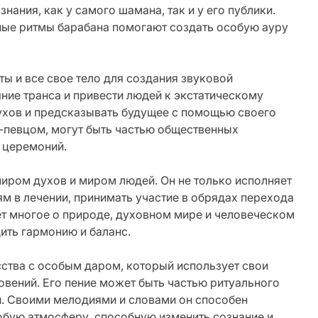
ания, как у самого шамана, так и у его публики.
ные ритмы барабана помогают создать особую ауру
ы и все свое тело для создания звуковой
ние транса и привести людей к экстатическому
ухов и предсказывать будущее с помощью своего
-певцом, могут быть частью общественных
 церемоний.
ром духов и миром людей. Он не только исполняет
ям в лечении, принимать участие в обрядах перехода
ет многое о природе, духовном мире и человеческом
ить гармонию и баланс.
ства с особым даром, который использует свои
овений. Его пение может быть частью ритуального
и. Своими мелодиями и словами он способен
обую атмосферу, способную изменить сознание и