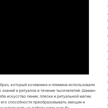
браз, который кочевники и племена использовали
 знаний и ритуалов в течение тысячелетий. Шаман-
ебе искусство пения, пляски и ритуальной магии.
 его способности преобразовывать эмоции и
и укладывать на работу саму судьбу.