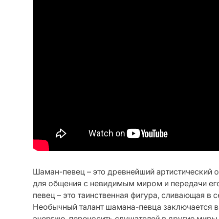
Шаман-певец – это древнейший артистический о
для общения с невидимым миром и передачи его
певец – это таинственная фигура, сливающая в с
Необычный талант шамана-певца заключается в
энергию, переносить слушателей в другие миры 