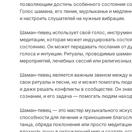
позволяющим достичь особенного состояния созн
Голос шамана, его пение, мурлыканье и медлен
и настроить слушателей на нужные вибрации.
Шаман-певец использует свой голос, инструмент
медитации, которая может индуцировать состоя
состоянию. Он может передавать послания от д
голоса и интуиции. Ритуалы, проводимые шаман
мероприятий, лечебных сессий или религиозных
Шаман-певец является важным звеном между ми
свои ритуалы и песни, но и может помогать люд
и даже решать конфликты в сообществе. Он зна
сознании, и его задача — помогать людям наход
Шаман-певец — это мастер музыкального искус
способности для лечения и приношения благосл
танца, обряда поклонения или просто медитаци
вдохнуть душу в окружающий мир и создать ос