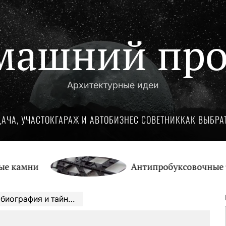
машний про
Архитектурные идеи
ДАЧА, УЧАСТОК
ГАРАЖ И АВТО
БИЗНЕС СОВЕТНИК
КАК ВЫБРА
и
Антипробуксовочные траки: 
ства — открываем дверь в мир магии и мелодий