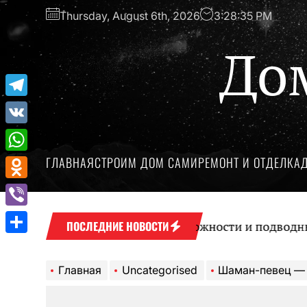
Перейти
Thursday, August 6th, 2026
3:28:36 PM
к
содержимому
До
Telegram
VK
ГЛАВНАЯ
СТРОИМ ДОМ САМИ
РЕМОНТ И ОТДЕЛКА
WhatsApp
Odnoklassniki
Viber
Микрокредиты: возможности и подводные камн
ПОСЛЕДНИЕ НОВОСТИ
Отправить
Главная
Uncategorised
Шаман-певец — биография и тайны его искус