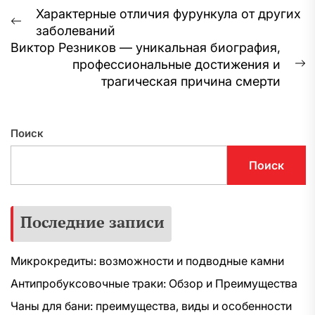
Навигация
Характерные отличия фурункула от других
Предыдущая
заболеваний
по
запись:
Виктор Резников — уникальная биография,
записям
профессиональные достижения и
С
трагическая причина смерти
з
Поиск
Поиск
Последние записи
Микрокредиты: возможности и подводные камни
Антипробуксовочные траки: Обзор и Преимущества
Чаны для бани: преимущества, виды и особенности