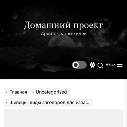
Перейти
к
содержимому
Домашний проект
Архитектурные идеи
Меню
Переключени
Поиск
цветового
режима
Главная
Uncategorised
Шипицы: виды заговоров для избавления от нароста