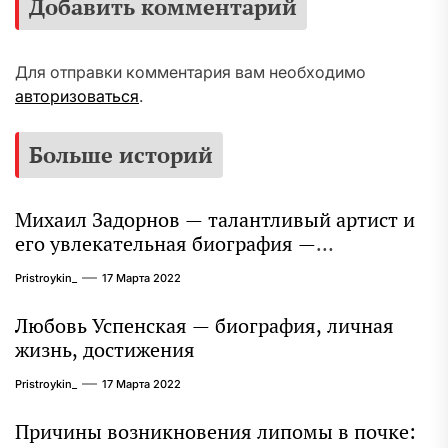
Добавить комментарий
Для отправки комментария вам необходимо
авторизоваться
.
Больше историй
Михаил Задорнов — талантливый артист и
его увлекательная биография —
выдающиеся достижения, известность и
Pristroykin_
17 Марта 2022
интересные факты из личной жизни!
Любовь Успенская — биография, личная
жизнь, достижения
Pristroykin_
17 Марта 2022
Причины возникновения липомы в почке: