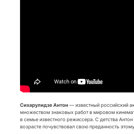
Сихарулидзе Антон
— известный российский ак
множеством знаковых работ в мировом кинемато
в семье известного режиссера. С детства Анто
возрасте почувствовал свою преданность этом