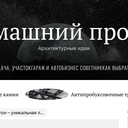
машний про
Архитектурные идеи
ДАЧА, УЧАСТОК
ГАРАЖ И АВТО
БИЗНЕС СОВЕТНИК
КАК ВЫБРА
Антипробуксовочные траки: Об
биография, личная жизнь и огромные достижения