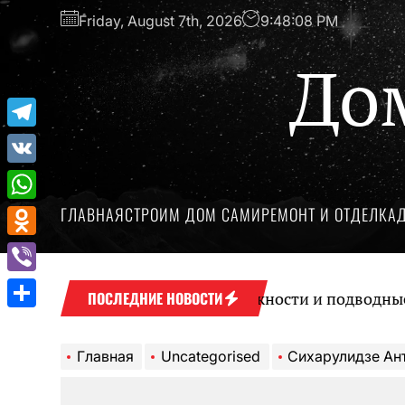
Перейти
Friday, August 7th, 2026
9:48:09 PM
к
содержимому
До
Telegram
VK
ГЛАВНАЯ
СТРОИМ ДОМ САМИ
РЕМОНТ И ОТДЕЛКА
WhatsApp
Odnoklassniki
Viber
Микрокредиты: возможности и подводные камни
ПОСЛЕДНИЕ НОВОСТИ
Отправить
Главная
Uncategorised
Сихарулидзе Антон – уникальная личность, 