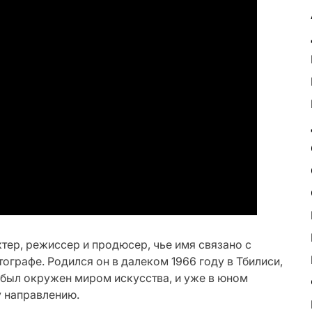
тер, режиссер и продюсер, чье имя связано с
графе. Родился он в далеком 1966 году в Тбилиси,
н был окружен миром искусства, и уже в юном
у направлению.