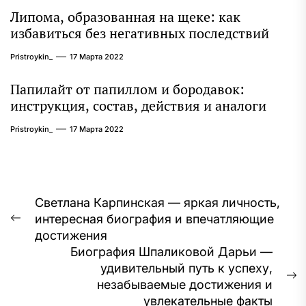
Липома, образованная на щеке: как
избавиться без негативных последствий
Pristroykin_
17 Марта 2022
Папилайт от папиллом и бородавок:
инструкция, состав, действия и аналоги
Pristroykin_
17 Марта 2022
Навигация
Светлана Карпинская — яркая личность,
интересная биография и впечатляющие
по
Предыдущая
достижения
запись:
записям
Биография Шпаликовой Дарьи —
удивительный путь к успеху,
С
незабываемые достижения и
з
увлекательные факты