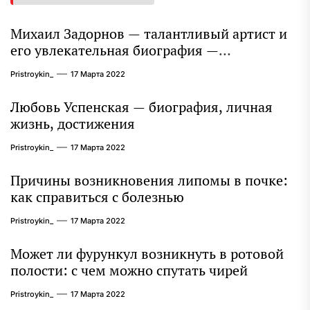
Михаил Задорнов — талантливый артист и
его увлекательная биография —
выдающиеся достижения, известность и
Pristroykin_
17 Марта 2022
интересные факты из личной жизни!
Любовь Успенская — биография, личная
жизнь, достижения
Pristroykin_
17 Марта 2022
Причины возникновения липомы в почке:
как справиться с болезнью
Pristroykin_
17 Марта 2022
Может ли фурункул возникнуть в ротовой
полости: с чем можно спутать чирей
Pristroykin_
17 Марта 2022