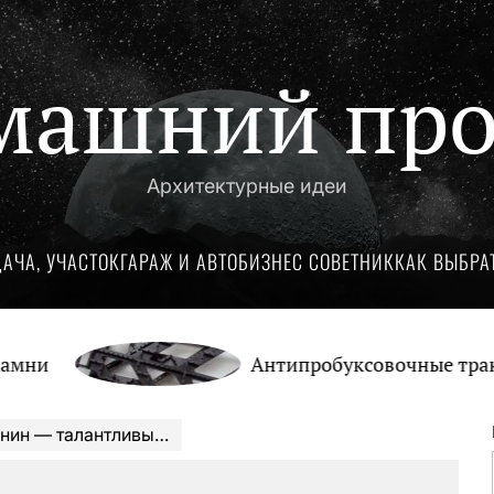
машний про
Архитектурные идеи
ДАЧА, УЧАСТОК
ГАРАЖ И АВТО
БИЗНЕС СОВЕТНИК
КАК ВЫБРА
Антипробуксовочные траки: Обзо
 к успеху удивительно характеризует его биографию, личную жизнь и карьеру