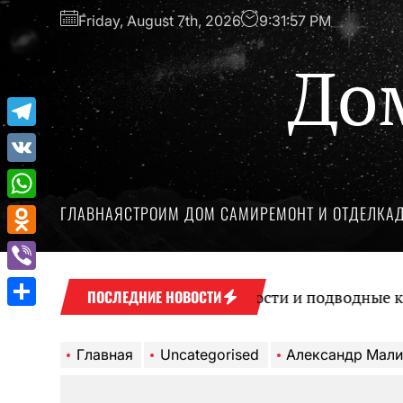
Перейти
Friday, August 7th, 2026
9:31:58 PM
к
содержимому
До
Telegram
VK
ГЛАВНАЯ
СТРОИМ ДОМ САМИ
РЕМОНТ И ОТДЕЛКА
WhatsApp
Odnoklassniki
Viber
Микрокредиты: возможности и подводные камни
ПОСЛЕДНИЕ НОВОСТИ
Отправить
Главная
Uncategorised
Александр Малинин — талантливый певец, композитор и актер, чей путь