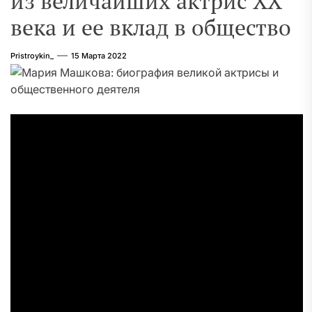
из величайших актрис XX
века и ее вклад в общество
Pristroykin_
15 Марта 2022