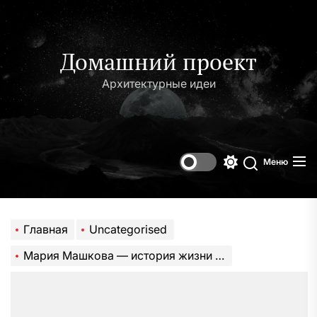
Перейти
к
содержимому
Домашний проект
Архитектурные идеи
Меню
Переключени
Поиск
цветового
режима
Главная
Uncategorised
Мария Машкова — история жизни и творчества одной из величайших актрис XX века и ее вклад в общество