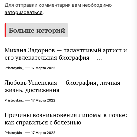
Для отправки комментария вам необходимо
авторизоваться
.
Больше историй
Михаил Задорнов — талантливый артист и
его увлекательная биография —
выдающиеся достижения, известность и
Pristroykin_
17 Марта 2022
интересные факты из личной жизни!
Любовь Успенская — биография, личная
жизнь, достижения
Pristroykin_
17 Марта 2022
Причины возникновения липомы в почке:
как справиться с болезнью
Pristroykin_
17 Марта 2022