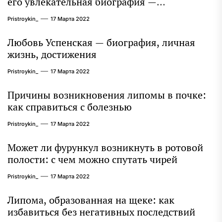
его увлекательная биография —
выдающиеся достижения, известность и
Pristroykin_
17 Марта 2022
интересные факты из личной жизни!
Любовь Успенская — биография, личная
жизнь, достижения
Pristroykin_
17 Марта 2022
Причины возникновения липомы в почке:
как справиться с болезнью
Pristroykin_
17 Марта 2022
Может ли фурункул возникнуть в ротовой
полости: с чем можно спутать чирей
Pristroykin_
17 Марта 2022
Липома, образованная на щеке: как
избавиться без негативных последствий