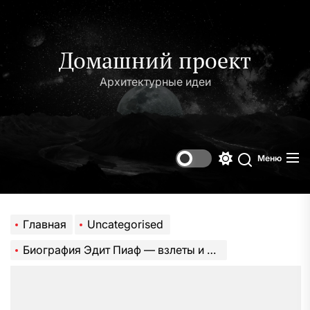
Перейти
к
содержимому
Домашний проект
Архитектурные идеи
Меню
Переключени
Поиск
цветового
режима
Главная
Uncategorised
Биография Эдит Пиаф — взлеты и падения в жизни и карьере неподражаемой Французской воробышки