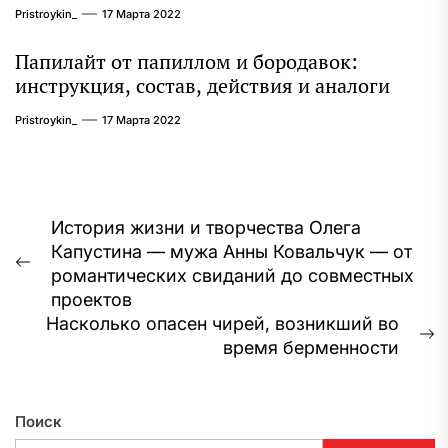
Pristroykin_
17 Марта 2022
Папилайт от папиллом и бородавок:
инструкция, состав, действия и аналоги
Pristroykin_
17 Марта 2022
Навигация
История жизни и творчества Олега
Капустина — мужа Анны Ковальчук — от
по
Предыдущая
романтических свиданий до совместных
записям
запись:
проектов
Насколько опасен чирей, возникший во
С
время берменности
з
Поиск