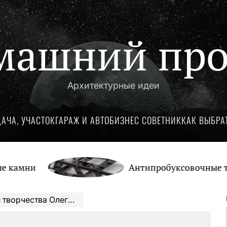
машний про
Архитектурные идеи
ДАЧА, УЧАСТОК
ГАРАЖ И АВТО
БИЗНЕС СОВЕТНИК
КАК ВЫБРА
и
Антипробуксовочные траки: О
овальчук — от романтических свиданий до совместных проектов