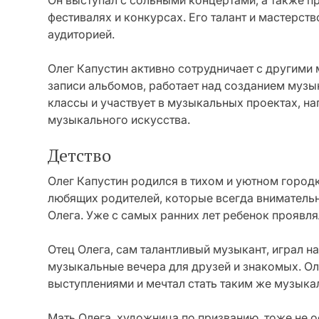
Он выступал с сольными концертами, а также п
фестивалях и конкурсах. Его талант и мастерс
аудиторией.
Олег Капустин активно сотрудничает с другими 
записи альбомов, работает над созданием музыки
классы и участвует в музыкальных проектах, н
музыкального искусства.
Детство
Олег Капустин родился в тихом и уютном городк
любящих родителей, которые всегда внимательн
Олега. Уже с самых ранних лет ребенок проявля
Отец Олега, сам талантливый музыкант, играл н
музыкальные вечера для друзей и знакомых. О
выступлениями и мечтал стать таким же музык
Мать Олега, художница по призванию, тоже не о