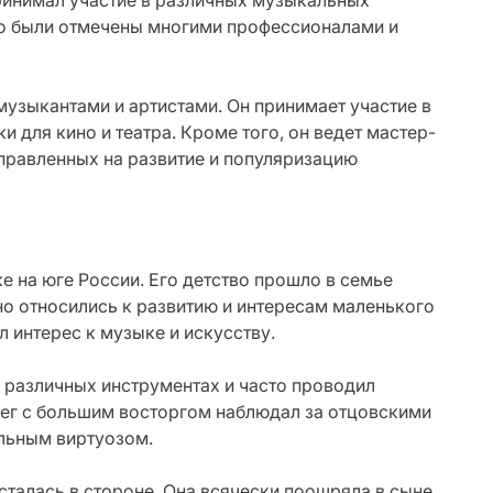
ринимал участие в различных музыкальных
тво были отмечены многими профессионалами и
музыкантами и артистами. Он принимает участие в
 для кино и театра. Кроме того, он ведет мастер-
аправленных на развитие и популяризацию
е на юге России. Его детство прошло в семье
о относились к развитию и интересам маленького
л интерес к музыке и искусству.
а различных инструментах и часто проводил
лег с большим восторгом наблюдал за отцовскими
альным виртуозом.
сталась в стороне. Она всячески поощряла в сыне