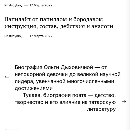
Pristroykin_
17 Марта 2022
Папилайт от папиллом и бородавок:
инструкция, состав, действия и аналоги
Pristroykin_
17 Марта 2022
Навигация
Биография Ольги Дыховичной — от
непокорной девочки до великой научной
по
Предыдущая
лидера, увенчанной многочисленными
записям
запись:
достижениями
Тукаев, биография поэта — детство,
творчество и его влияние на татарскую
С
литературу
з