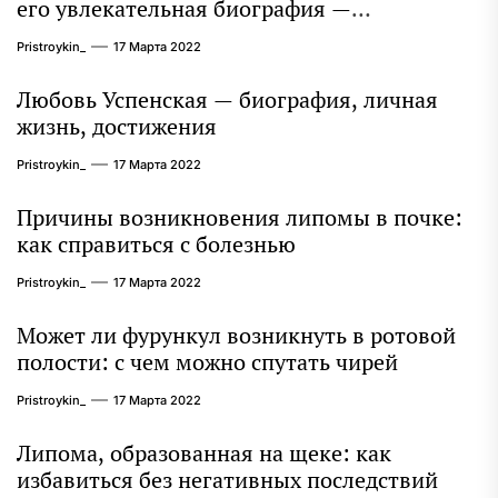
его увлекательная биография —
выдающиеся достижения, известность и
Pristroykin_
17 Марта 2022
интересные факты из личной жизни!
Любовь Успенская — биография, личная
жизнь, достижения
Pristroykin_
17 Марта 2022
Причины возникновения липомы в почке:
как справиться с болезнью
Pristroykin_
17 Марта 2022
Может ли фурункул возникнуть в ротовой
полости: с чем можно спутать чирей
Pristroykin_
17 Марта 2022
Липома, образованная на щеке: как
избавиться без негативных последствий