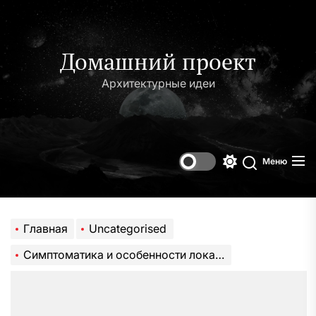
Перейти
к
содержимому
Домашний проект
Архитектурные идеи
Меню
Переключени
Поиск
цветового
режима
Главная
Uncategorised
Симптоматика и особенности локализации липом на теле