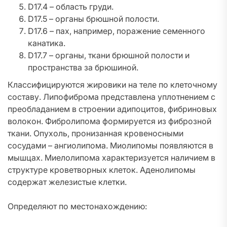
D17.4 – область груди.
D17.5 – органы брюшной полости.
D17.6 – пах, например, поражение семенного
канатика.
D17.7 – органы, ткани брюшной полости и
пространства за брюшиной.
Классифицируются жировики на теле по клеточному
составу. Липофиброма представлена уплотнением с
преобладанием в строении адипоцитов, фибриновых
волокон. Фибролипома формируется из фиброзной
ткани. Опухоль, пронизанная кровеносными
сосудами – ангиолипома. Миолипомы появляются в
мышцах. Миелолипома характеризуется наличием в
структуре кроветворных клеток. Аденолипомы
содержат железистые клетки.
Определяют по местонахождению: