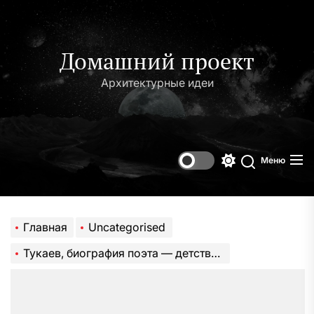
Перейти
к
содержимому
Домашний проект
Архитектурные идеи
Меню
Переключени
Поиск
цветового
режима
Главная
Uncategorised
Тукаев, биография поэта — детство, творчество и его влияние на татарскую литературу